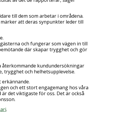
idare till dem som arbetar i områdena.
märker att deras synpunkter leder till
e.
sgästerna och fungerar som vägen in till
 bemötande där skapar trygghet och gör
på återkommande kundundersökningar
e, trygghet och helhetsupplevelse.
t erkännande.
dagen och ett stort engagemang hos våra
är det viktigaste för oss. Det är också
Jönsson.
ari
.