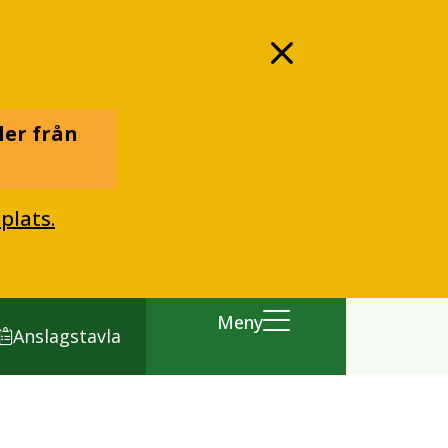
ler från
plats.
Meny
Anslagstavla