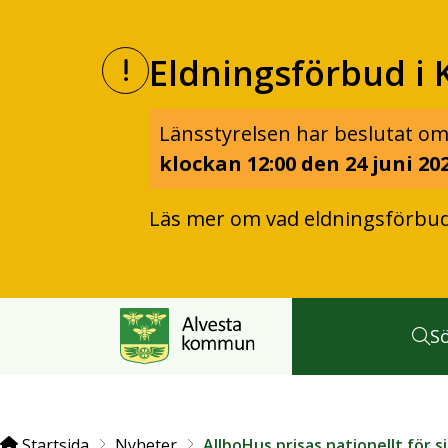
Eldningsförbud i 
Länsstyrelsen har beslutat om
klockan 12:00 den 24 juni 202
Läs mer om vad eldningsförbu
S
Startsida
Nyheter
AllboHus prisas nationellt för s