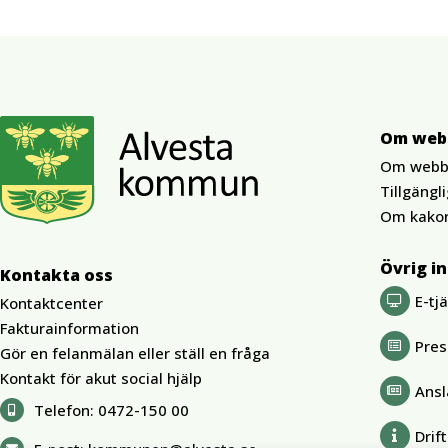
Om web
Om webb
Tillgängl
Om kako
Övrig i
Kontakta oss
E-tj
Kontaktcenter
Fakturainformation
Pre
Gör en felanmälan eller ställ en fråga
Kontakt för akut social hjälp
Ansl
Telefon:
0472-150 00
Drif