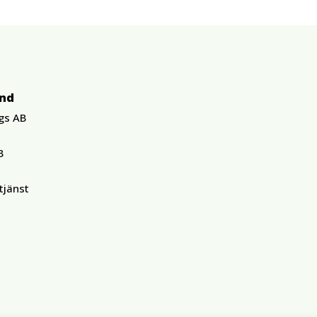
und
gs AB
B
tjänst