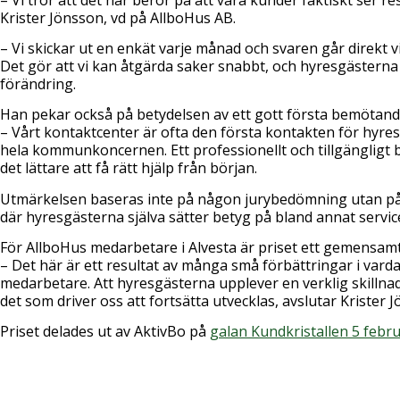
Krister Jönsson, vd på AllboHus AB.
– Vi skickar ut en enkät varje månad och svaren går direkt v
Det gör att vi kan åtgärda saker snabbt, och hyresgästerna 
förändring.
Han pekar också på betydelsen av ett gott första bemötand
– Vårt kontaktcenter är ofta den första kontakten för hyre
hela kommunkoncernen. Ett professionellt och tillgängligt
det lättare att få rätt hjälp från början.
Utmärkelsen baseras inte på någon jurybedömning utan 
där hyresgästerna själva sätter betyg på bland annat servic
För AllboHus medarbetare i Alvesta är priset ett gemensam
– Det här är ett resultat av många små förbättringar i var
medarbetare. Att hyresgästerna upplever en verklig skillnad 
det som driver oss att fortsätta utvecklas, avslutar Krister 
Priset delades ut av AktivBo på
galan Kundkristallen 5 febru