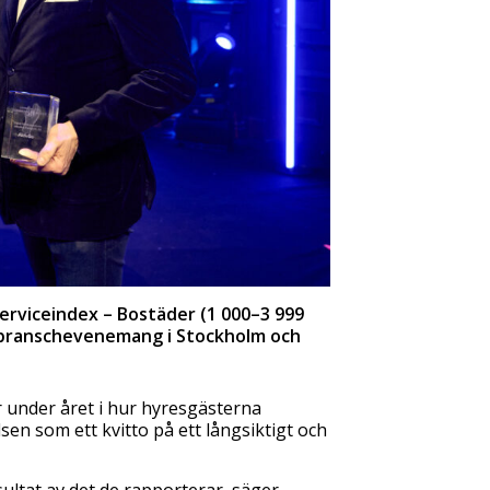
 Serviceindex – Bostäder (1 000–3 999
 branschevenemang i Stockholm och
ar under året i hur hyresgästerna
en som ett kvitto på ett långsiktigt och
esultat av det de rapporterar, säger