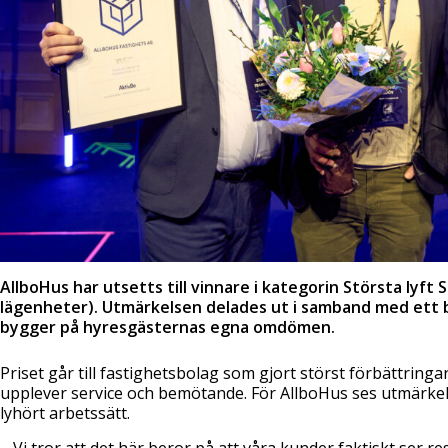
AllboHus har utsetts till vinnare i kategorin Största lyft
lägenheter). Utmärkelsen delades ut i samband med ett
bygger på hyresgästernas egna omdömen.
Priset går till fastighetsbolag som gjort störst förbättring
upplever service och bemötande. För AllboHus ses utmärkels
lyhört arbetssätt.
– Vi tror att det här beror på att våra kunder faktiskt ser r