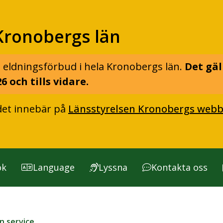
Kronobergs län
 eldningsförbud i hela Kronobergs län.
Det gäl
6 och tills vidare.
det innebär på
Länsstyrelsen Kronobergs webb
ök
Language
Lyssna
Kontakta oss
in service