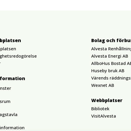
bplatsen
Bolag och förb
platsen
Alvesta Renhållnin
ighetsredogörelse
Alvesta Energi AB
r
AllboHus Bostad A
Huseby bruk AB
Värends räddnings
nformation
Wexnet AB
änster
Webbplatser
ssrum
Bibliotek
agstavla
VisitAlvesta
tinformation