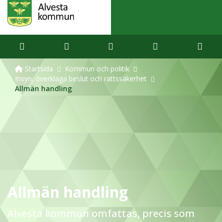
Startsida
Kommun och politik
Insyn, överklaga beslut och rättssäkerhet
Allmän handling
Allmän handling
Alvesta kommun omfattas, precis som