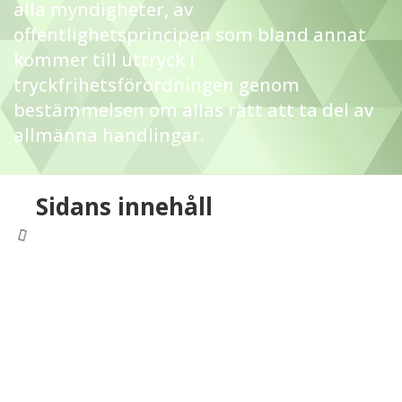
alla myndigheter, av
offentlighetsprincipen som bland annat
kommer till uttryck i
tryckfrihetsförordningen genom
bestämmelsen om allas rätt att ta del av
allmänna handlingar.
Sidans innehåll