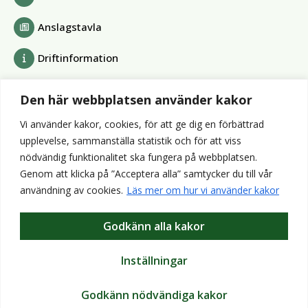
Anslagstavla
Driftinformation
Bolag och förbund
Den här webbplatsen använder kakor
Alvesta Renhållnings AB
Vi använder kakor, cookies, för att ge dig en förbättrad
Alvesta Energi AB
upplevelse, sammanställa statistik och för att viss
AllboHus Bostad AB
nödvändig funktionalitet ska fungera på webbplatsen.
Huseby bruk AB
Genom att klicka på ”Acceptera alla” samtycker du till vår
Värends räddningstjänst
användning av cookies.
Läs mer om hur vi använder kakor
Wexnet AB
Godkänn alla kakor
Webbplatser
Bibliotek
Inställningar
VisitAlvesta
Godkänn nödvändiga kakor