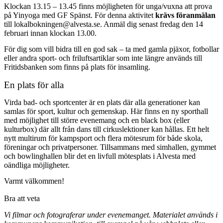
Klockan 13.15 – 13.45 finns möjligheten för unga/vuxna att prova
på Yinyoga med GF Spänst. För denna aktivitet
krävs föranmälan
till lokalbokningen@alvesta.se. Anmäl dig senast fredag den 14
februari innan klockan 13.00.
För dig som vill bidra till en god sak – ta med gamla pjäxor, fotbollar
eller andra sport- och friluftsartiklar som inte längre används till
Fritidsbanken som finns på plats för insamling.
En plats för alla
Virda bad- och sportcenter är en plats där alla generationer kan
samlas för sport, kultur och gemenskap. Här finns en ny sporthall
med möjlighet till större evenemang och en black box (eller
kulturbox) där allt från dans till cirkuslektioner kan hållas. Ett helt
nytt multirum för kampsport och flera mötesrum för både skola,
föreningar och privatpersoner. Tillsammans med simhallen, gymmet
och bowlinghallen blir det en livfull mötesplats i Alvesta med
oändliga möjligheter.
Varmt välkommen!
Bra att veta
Vi filmar och fotograferar under evenemanget. Materialet används i