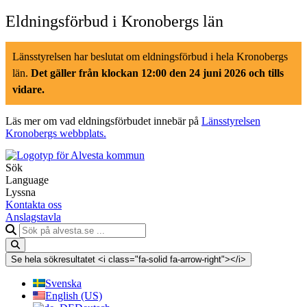
Hoppa
Eldningsförbud i Kronobergs län
till
innehåll
Länsstyrelsen har beslutat om eldningsförbud i hela Kronobergs
län.
Det gäller från klockan 12:00 den 24 juni 2026 och tills
vidare.
Läs mer om vad eldningsförbudet innebär på
Länsstyrelsen
Kronobergs webbplats.
Sök
Language
Lyssna
Kontakta oss
Anslagstavla
Sök
på
alvesta.se
Se hela sökresultatet <i class="fa-solid fa-arrow-right"></i>
Svenska
English (US)