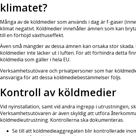
klimatet?
Många av de köldmedier som används i dag är f-gaser (inneh
klimat negativt. Köldmedier innehåller ämnen som kan bryt
till en förhöjd växthuseffekt.
Även små mängder av dessa ämnen kan orsaka stor skada. De
köldmedier inte läcker ut i luften. För att förhindra detta 
köldmedia som gäller i hela EU.
Verksamhetsutövare och privatpersoner som har köldmedie
ansvariga för att dessa köldmediebestämmelser följs.
Kontroll av köldmedier
Vid nyinstallation, samt vid andra ingrepp i utrustningen, s
Verksamhetsutövaren är även skyldig att utföra återkomma
köldmedieutrustning. Kontrollerna ska dokumenteras.
Se till att köldmedieaggregaten blir kontrollerade inom