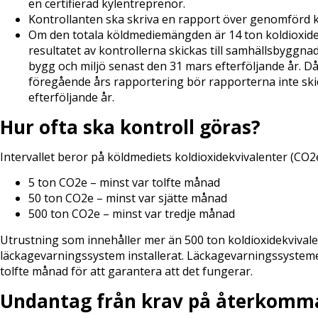
en certifierad kylentreprenör.
Kontrollanten ska skriva en rapport över genomförd k
Om den totala köldmediemängden är 14 ton koldioxidek
resultatet av kontrollerna skickas till samhällsbyggna
bygg och miljö senast den 31 mars efterföljande år. D
föregående års rapportering bör rapporterna inte skic
efterföljande år.
Hur ofta ska kontroll göras?
Intervallet beror på köldmediets koldioxidekvivalenter (CO2e
5 ton CO2e – minst var tolfte månad
50 ton CO2e – minst var sjätte månad
500 ton CO2e – minst var tredje månad
Utrustning som innehåller mer än 500 ton koldioxidekvivale
läckagevarningssystem installerat. Läckagevarningssysteme
tolfte månad för att garantera att det fungerar.
Undantag från krav på återkomma