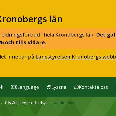
Kronobergs län
 eldningsförbud i hela Kronobergs län.
Det gäl
6 och tills vidare.
det innebär på
Länsstyrelsen Kronobergs webb
ök
Language
Lyssna
Kontakta oss
Tillstånd, regler och tillsyn
Köldmedier