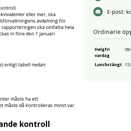
ontroll.
E-post:
k
vivalenter eller mer, ska
dsförvaltningens avdelning för
å rapporteringen ska omfatta hela
Ordinarie öp
kas in före den 1 januari
Helgfri
08:
vardag
) enligt tabell nedan:
Lunchstängt
12:
nter måste ha ett
t måste då kontrolleras minst var
nde kontroll