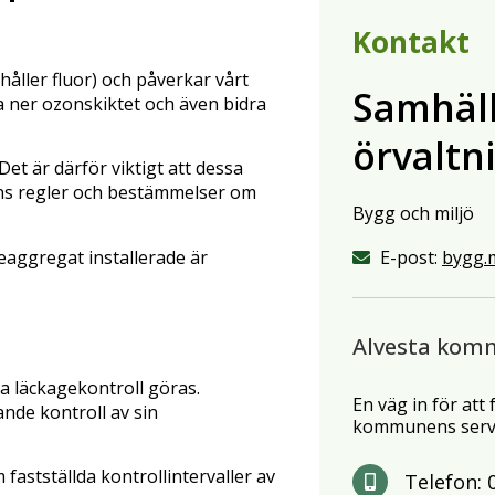
Kontakt
åller fluor) och påverkar vårt
Samhäl
a ner ozonskiktet och även bidra
örvaltn
t är därför viktigt att dessa
finns regler och bestämmelser om
Bygg och miljö
E-post:
bygg.m
aggregat installerade är
Alvesta kom
ka läckagekontroll göras.
En väg in för att
nde kontroll av sin
kommunens servi
 fastställda kontrollintervaller av
Telefon: