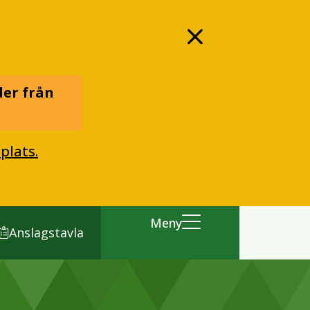
ler från
plats.
Meny
Anslagstavla