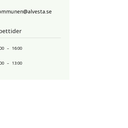
ommunen@alvesta.se
pettider
00
–
16:00
00
–
13:00