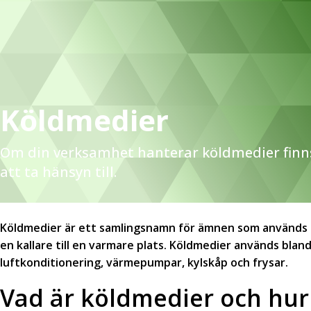
Köldmedier
Om din verksamhet hanterar köldmedier finns 
att ta hänsyn till.
Köldmedier är ett samlingsnamn för ämnen som används 
en kallare till en varmare plats. Köldmedier används bland
luftkonditionering, värmepumpar, kylskåp och frysar.
Vad är köldmedier och hur