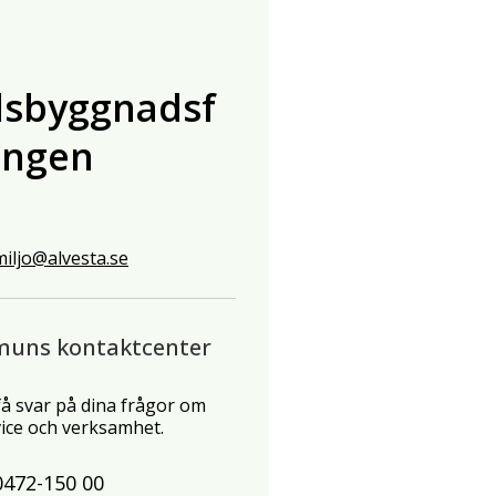
lsbyggnadsf
ingen
iljo@alvesta.se
muns kontaktcenter
 få svar på dina frågor om
ce och verksamhet.
0472-150 00