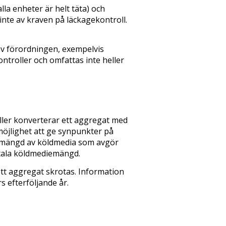
lla enheter är helt täta) och
inte av kraven på läckagekontroll.
v förordningen, exempelvis
troller och omfattas inte heller
ller konverterar ett aggregat med
 möjlighet att ge synpunkter på
ts mängd av köldmedia som avgör
tala köldmediemängd.
 aggregat skrotas. Information
 efterföljande år.