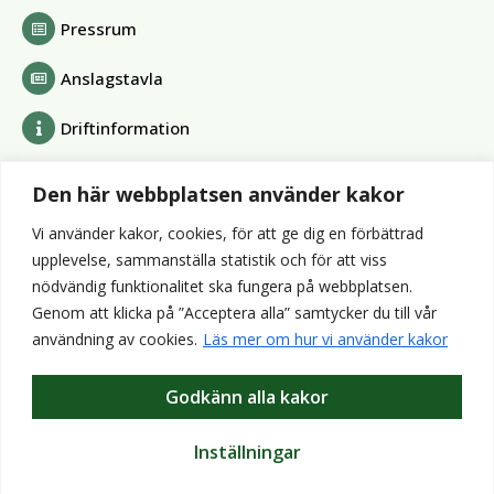
Pressrum
Anslagstavla
Driftinformation
Bolag och förbund
Den här webbplatsen använder kakor
Alvesta Renhållnings AB
Vi använder kakor, cookies, för att ge dig en förbättrad
Alvesta Energi AB
upplevelse, sammanställa statistik och för att viss
AllboHus Bostad AB
nödvändig funktionalitet ska fungera på webbplatsen.
Huseby bruk AB
Genom att klicka på ”Acceptera alla” samtycker du till vår
Värends räddningstjänst
användning av cookies.
Läs mer om hur vi använder kakor
Wexnet AB
Godkänn alla kakor
Webbplatser
Bibliotek
Inställningar
VisitAlvesta