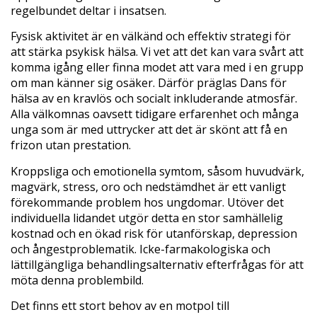
regelbundet deltar i insatsen.
Fysisk aktivitet är en välkänd och effektiv strategi för
att stärka psykisk hälsa. Vi vet att det kan vara svårt att
komma igång eller finna modet att vara med i en grupp
om man känner sig osäker. Därför präglas Dans för
hälsa av en kravlös och socialt inkluderande atmosfär.
Alla välkomnas oavsett tidigare erfarenhet och många
unga som är med uttrycker att det är skönt att få en
frizon utan prestation.
Kroppsliga och emotionella symtom, såsom huvudvärk,
magvärk, stress, oro och nedstämdhet är ett vanligt
förekommande problem hos ungdomar. Utöver det
individuella lidandet utgör detta en stor samhällelig
kostnad och en ökad risk för utanförskap, depression
och ångestproblematik. Icke-farmakologiska och
lättillgängliga behandlingsalternativ efterfrågas för att
möta denna problembild.
Det finns ett stort behov av en motpol till