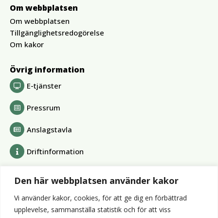
Om webbplatsen
Om webbplatsen
Tillgänglighetsredogörelse
Om kakor
Övrig information
E-tjänster
Pressrum
Anslagstavla
Driftinformation
Bolag och förbund
Den här webbplatsen använder kakor
Alvesta Renhållnings AB
Vi använder kakor, cookies, för att ge dig en förbättrad
Alvesta Energi AB
upplevelse, sammanställa statistik och för att viss
AllboHus Bostad AB