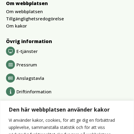
Om webbplatsen
Om webbplatsen
Tillgänglighetsredogörelse
Om kakor
Övrig information
E-tjänster
Pressrum
Anslagstavla
Driftinformation
Bolag och förbund
Den här webbplatsen använder kakor
Alvesta Renhållnings AB
Vi använder kakor, cookies, för att ge dig en förbättrad
Alvesta Energi AB
upplevelse, sammanställa statistik och för att viss
AllboHus Bostad AB