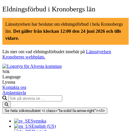
Hoppa
Eldningsförbud i Kronobergs län
till
innehåll
Länsstyrelsen har beslutat om eldningsförbud i hela Kronobergs
län.
Det gäller från klockan 12:00 den 24 juni 2026 och tills
vidare.
Läs mer om vad eldningsförbudet innebär på
Länsstyrelsen
Kronobergs webbplats.
Sök
Language
Lyssna
Kontakta oss
Anslagstavla
Sök
på
alvesta.se
Se hela sökresultatet <i class="fa-solid fa-arrow-right"></i>
Svenska
English (US)