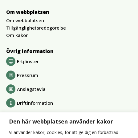
Om webbplatsen
Om webbplatsen
Tillgänglighetsredogörelse
Om kakor
Övrig information
E-tjänster
Pressrum
Anslagstavla
Driftinformation
Bolag och förbund
Den här webbplatsen använder kakor
Alvesta Renhållnings AB
Vi använder kakor, cookies, för att ge dig en förbättrad
Alvesta Energi AB