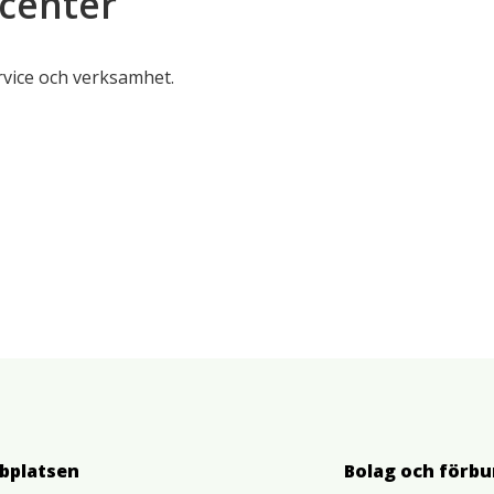
center
rvice och verksamhet.
bplatsen
Bolag och förb