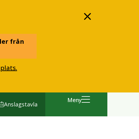
ler från
plats.
Meny
Anslagstavla