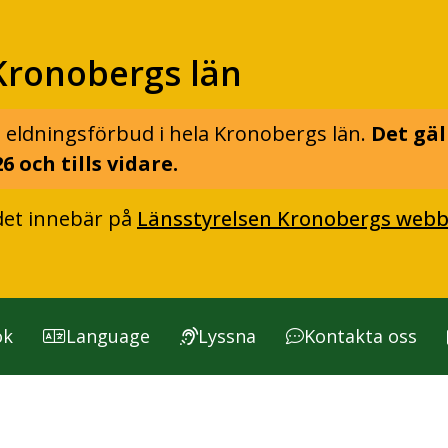
Kronobergs län
 eldningsförbud i hela Kronobergs län.
Det gäl
6 och tills vidare.
det innebär på
Länsstyrelsen Kronobergs webb
ök
Language
Lyssna
Kontakta oss