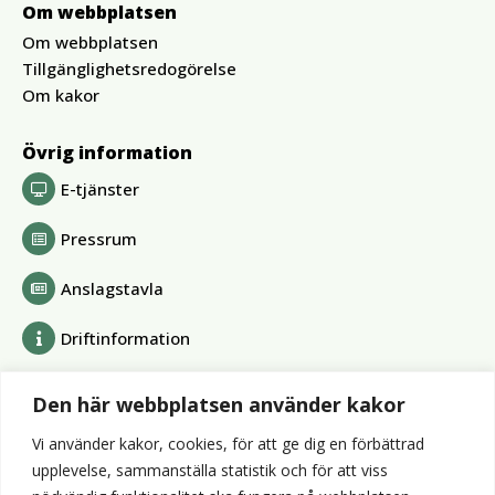
Om webbplatsen
Om webbplatsen
Tillgänglighetsredogörelse
Om kakor
Övrig information
E-tjänster
Pressrum
Anslagstavla
Driftinformation
Bolag och förbund
Den här webbplatsen använder kakor
Alvesta Renhållnings AB
Vi använder kakor, cookies, för att ge dig en förbättrad
Alvesta Energi AB
upplevelse, sammanställa statistik och för att viss
AllboHus Bostad AB