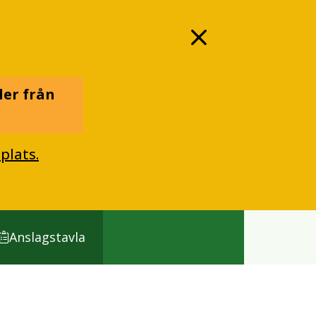
ler från
plats.
Anslagstavla