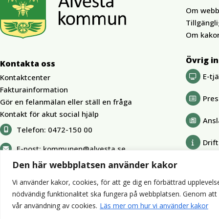
Om webb
Tillgängl
Om kako
Övrig i
Kontakta oss
E-tj
Kontaktcenter
Fakturainformation
Pre
Gör en felanmälan eller ställ en fråga
Kontakt för akut social hjälp
Ansl
Telefon:
0472-150 00
Drif
E-post:
kommunen@alvesta.se
Den här webbplatsen använder kakor
Vi använder kakor, cookies, för att ge dig en förbättrad upplevelse
nödvändig funktionalitet ska fungera på webbplatsen. Genom att kli
vår användning av cookies.
Läs mer om hur vi använder kakor