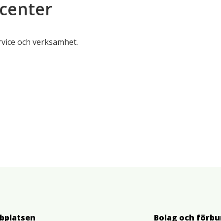
center
rvice och verksamhet.
bplatsen
Bolag och förb