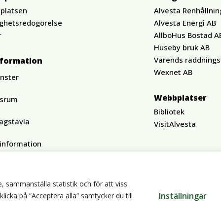
platsen
Alvesta Renhållnin
ighetsredogörelse
Alvesta Energi AB
r
AllboHus Bostad A
Huseby bruk AB
Värends räddnings
nformation
Wexnet AB
änster
Webbplatser
ssrum
Bibliotek
agstavla
VisitAlvesta
tinformation
, sammanställa statistik och för att viss
Inställningar
cka på ”Acceptera alla” samtycker du till