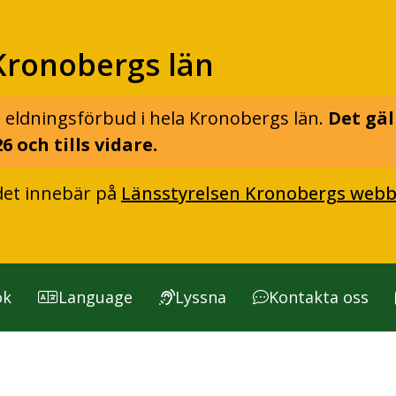
Kronobergs län
 eldningsförbud i hela Kronobergs län.
Det gäl
6 och tills vidare.
det innebär på
Länsstyrelsen Kronobergs webb
ök
Language
Lyssna
Kontakta oss