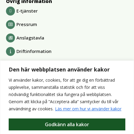
Övrig information
E-tjänster
Pressrum
Anslagstavla
Driftinformation
Bolag och förbund
Den här webbplatsen använder kakor
Alvesta Renhållnings AB
Vi använder kakor, cookies, för att ge dig en förbättrad
Alvesta Energi AB
upplevelse, sammanställa statistik och för att viss
AllboHus Bostad AB
nödvändig funktionalitet ska fungera på webbplatsen.
Huseby bruk AB
Genom att klicka på ”Acceptera alla” samtycker du till vår
Värends räddningstjänst
användning av cookies.
Läs mer om hur vi använder kakor
Wexnet AB
Godkänn alla kakor
Webbplatser
Bibliotek