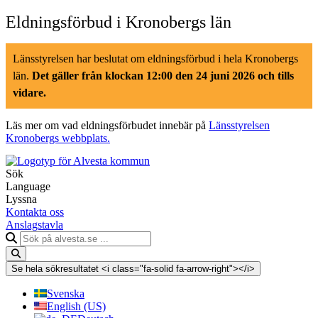
Hoppa
Eldningsförbud i Kronobergs län
till
innehåll
Länsstyrelsen har beslutat om eldningsförbud i hela Kronobergs
län.
Det gäller från klockan 12:00 den 24 juni 2026 och tills
vidare.
Läs mer om vad eldningsförbudet innebär på
Länsstyrelsen
Kronobergs webbplats.
Sök
Language
Lyssna
Kontakta oss
Anslagstavla
Sök
på
alvesta.se
Se hela sökresultatet <i class="fa-solid fa-arrow-right"></i>
Svenska
English (US)