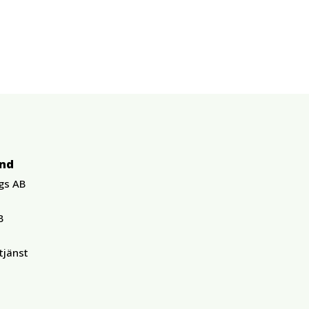
und
gs AB
B
tjänst