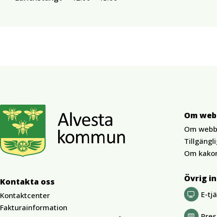
Om web
Om webb
Tillgängl
Om kako
Övrig i
Kontakta oss
E-tj
Kontaktcenter
Fakturainformation
Pre