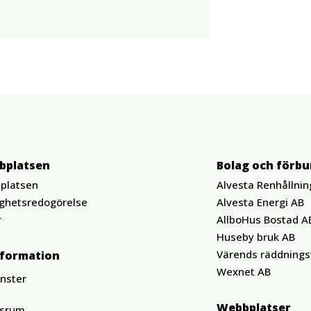
bplatsen
Bolag och förb
platsen
Alvesta Renhållnin
ighetsredogörelse
Alvesta Energi AB
r
AllboHus Bostad A
Huseby bruk AB
Värends räddnings
nformation
Wexnet AB
änster
Webbplatser
ssrum