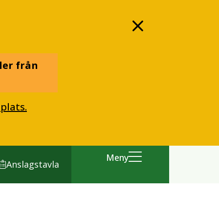
ler från
plats.
Meny
Anslagstavla