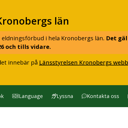
Kronobergs län
 eldningsförbud i hela Kronobergs län.
Det gäl
6 och tills vidare.
det innebär på
Länsstyrelsen Kronobergs webb
ök
Language
Lyssna
Kontakta oss