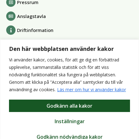
Pressrum
Anslagstavla
Driftinformation
Bolag och förbund
Den här webbplatsen använder kakor
Alvesta Renhållnings AB
Vi använder kakor, cookies, för att ge dig en förbättrad
Alvesta Energi AB
upplevelse, sammanställa statistik och för att viss
AllboHus Bostad AB
nödvändig funktionalitet ska fungera på webbplatsen.
Huseby bruk AB
Genom att klicka på ”Acceptera alla” samtycker du till vår
Värends räddningstjänst
användning av cookies.
Läs mer om hur vi använder kakor
Wexnet AB
Godkänn alla kakor
Webbplatser
Bibliotek
Inställningar
VisitAlvesta
Godkänn nödvändiga kakor