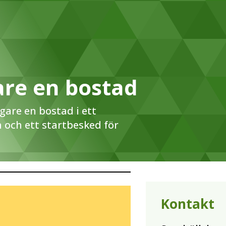
are en bostad
igare en bostad i ett
och ett startbesked för
Kontakt