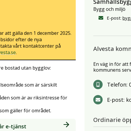
Samhällsbyg
Bygg och miljö
E-post:
byg
r att gälla den 1 december 2025.
bsidor efter de nya
takta vårt kontaktcenter på
Alvesta kom
esta.se
.
En väg in för att
are bostad utan bygglov:
kommunens servi
Telefon:
elseområde som är särskilt
råden som är av riksintresse för
E-post:
k
 som gäller för området.
Ordinarie öp
år e-tjänst