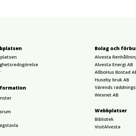
bplatsen
Bolag och förb
platsen
Alvesta Renhållnin
ighetsredogörelse
Alvesta Energi AB
r
AllboHus Bostad A
Huseby bruk AB
Värends räddnings
nformation
Wexnet AB
änster
Webbplatser
ssrum
Bibliotek
agstavla
VisitAlvesta