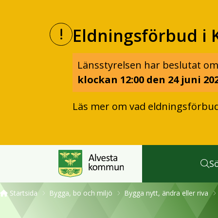
Eldningsförbud i 
Länsstyrelsen har beslutat om
klockan 12:00 den 24 juni 202
Läs mer om vad eldningsförbu
S
Startsida
Bygga, bo och miljö
Bygga nytt, ändra eller riva