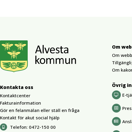
Om web
Om webb
Tillgängl
Om kako
Övrig i
Kontakta oss
E-tj
Kontaktcenter
Fakturainformation
Pre
Gör en felanmälan eller ställ en fråga
Kontakt för akut social hjälp
Ansl
Telefon:
0472-150 00