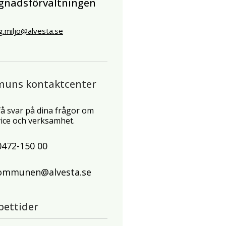
gnadsförvaltningen
g.miljo@alvesta.se
muns kontaktcenter
 få svar på dina frågor om
ce och verksamhet.
0472-150 00
ommunen@alvesta.se
pettider