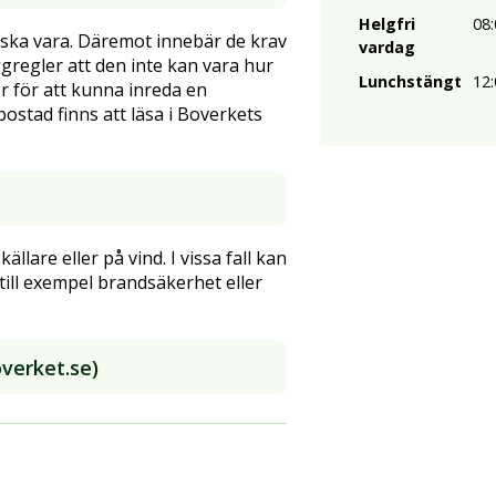
Helgfri
08:
n ska vara. Däremot innebär de krav
vardag
gregler att den inte kan vara hur
Lunchstängt
12:
er för att kunna inreda en
bostad finns att läsa i Boverkets
llare eller på vind. I vissa fall kan
ill exempel brandsäkerhet eller
overket.se)