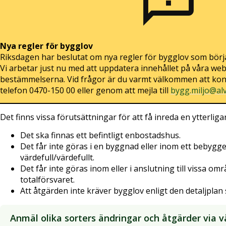
sms_failed
Nya regler för bygglov
Riksdagen har beslutat om nya regler för bygglov som börja
Vi arbetar just nu med att uppdatera innehållet på våra web
bestämmelserna. Vid frågor är du varmt välkommen att kon
telefon 0470-150 00 eller genom att mejla till
bygg.miljo@alv
Det finns vissa förutsättningar för att få inreda en ytterlig
Det ska finnas ett befintligt enbostadshus.
Det får inte göras i en byggnad eller inom ett bebygg
värdefull/värdefullt.
Det får inte göras inom eller i anslutning till vissa om
totalförsvaret.
Att åtgärden inte kräver bygglov enligt den detaljplan
Anmäl olika sorters ändringar och åtgärder via v