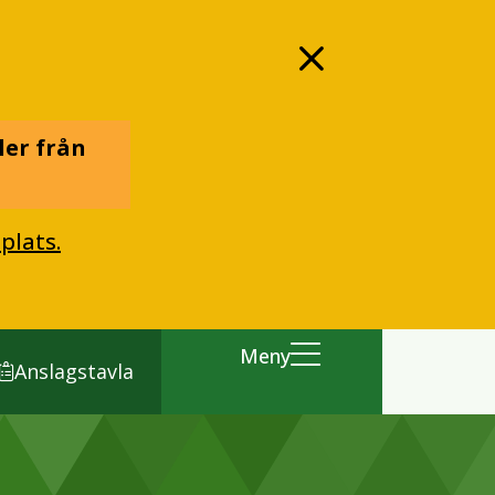
ler från
plats.
Meny
Anslagstavla