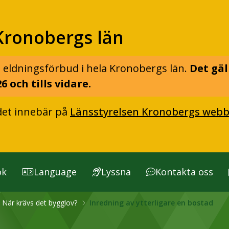
Kronobergs län
 eldningsförbud i hela Kronobergs län.
Det gäl
6 och tills vidare.
det innebär på
Länsstyrelsen Kronobergs webb
ök
Language
Lyssna
Kontakta oss
När krävs det bygglov?
Inredning av ytterligare en bostad