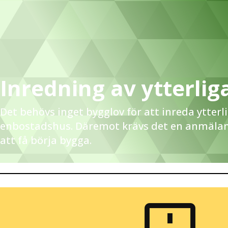
Inredning av ytterlig
Det behövs inget bygglov för att inreda ytterl
enbostadshus. Däremot krävs det en anmälan 
att få börja bygga.