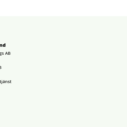
und
gs AB
B
tjänst