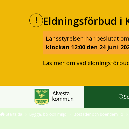
Eldningsförbud i 
Länsstyrelsen har beslutat om
klockan 12:00 den 24 juni 202
Läs mer om vad eldningsförbu
S
Startsida
Bygga, bo och miljö
Bostäder och boendemiljö