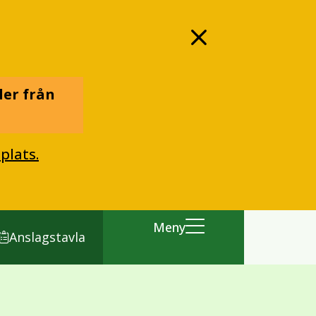
ler från
plats.
Meny
Anslagstavla