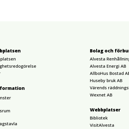
bplatsen
Bolag och förb
platsen
Alvesta Renhållnin
ighetsredogörelse
Alvesta Energi AB
r
AllboHus Bostad A
Huseby bruk AB
Värends räddnings
nformation
Wexnet AB
änster
Webbplatser
ssrum
Bibliotek
agstavla
VisitAlvesta