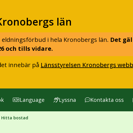
Kronobergs län
 eldningsförbud i hela Kronobergs län.
Det gäl
6 och tills vidare.
det innebär på
Länsstyrelsen Kronobergs webb
ök
Language
Lyssna
Kontakta oss
Hitta bostad