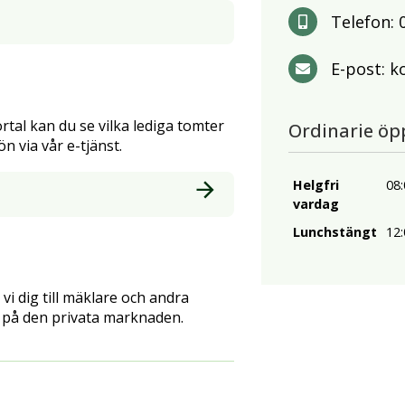
Telefon:
E-post:
k
rtal kan du se vilka lediga tomter
Ordinarie öp
n via vår e-tjänst.
Helgfri
08:
vardag
Lunchstängt
12:
vi dig till mäklare och andra
 på den privata marknaden.