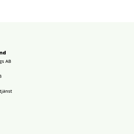
und
gs AB
B
tjänst