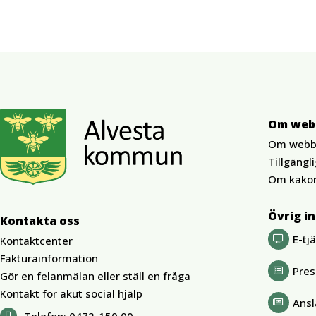
Om web
Om webb
Tillgängl
Om kako
Övrig i
Kontakta oss
E-tj
Kontaktcenter
Fakturainformation
Pre
Gör en felanmälan eller ställ en fråga
Kontakt för akut social hjälp
Ansl
Telefon:
0472-150 00