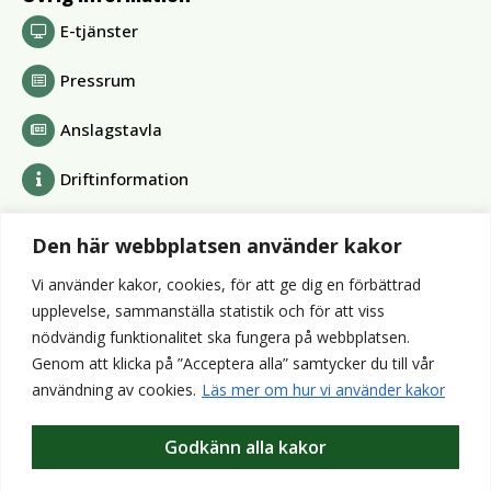
E-tjänster
Pressrum
Anslagstavla
Driftinformation
Bolag och förbund
Den här webbplatsen använder kakor
Alvesta Renhållnings AB
Vi använder kakor, cookies, för att ge dig en förbättrad
Alvesta Energi AB
upplevelse, sammanställa statistik och för att viss
AllboHus Bostad AB
nödvändig funktionalitet ska fungera på webbplatsen.
Huseby bruk AB
Genom att klicka på ”Acceptera alla” samtycker du till vår
Värends räddningstjänst
användning av cookies.
Läs mer om hur vi använder kakor
Wexnet AB
Godkänn alla kakor
Webbplatser
Bibliotek