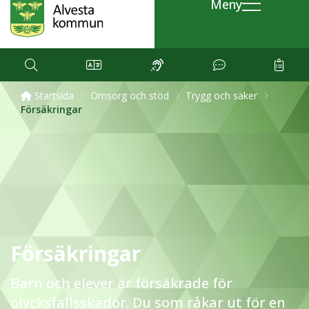
Meny
Startsida
Omsorg och stöd
Trygg och säker
Försäkringar
Försäkringar
Barn och elever är försäkrade för
olycksfallsskador. Du som råkar ut för en