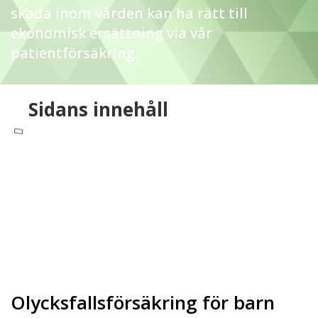
skada inom vården kan ha rätt till
ekonomisk ersättning via vår
patientförsäkring.
Sidans innehåll
Olycksfallsförsäkring för barn