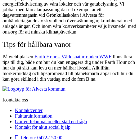
energieffektivisering av våra lokaler och vår gatubelysning. Vi
jobbar med klimatanpassning där ett exempel är ett
dagvattenmagasin vid Grönkullaskolan i Alvesta för
omhändertagande av skyfall och översvämningar, kombinerat med
anlagda ängar. Och inom våra kostverksamheter väljs livsmedel med
omsorg för att minska klimatpåverkan.
Tips för hållbara vanor
På webbplatsen
Earth Hour – Världsnaturfonden WWF
finns flera
tips till dig, både om hur du kan engagera dig under Earth Hour och
hur du på sikt kan leva en mer hållbar livsstil. Allt ifrån
mörkermiddag och tipspromenad till planetsmarta appar och hur du
kan göra skillnad i din vardag med de fem B:na.
Kontakta oss
Kontaktcenter
Fakturainformation
Gör en felanmälan eller ställ en fråga
Kontakt för akut social hjälp
Telefon:
0472-150 00