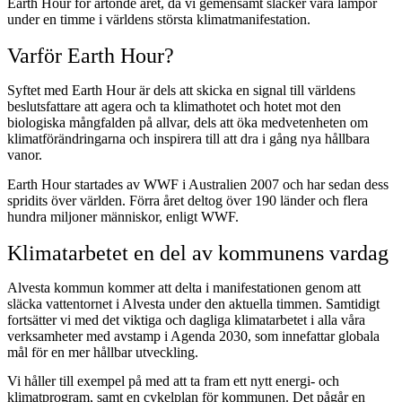
Earth Hour för artonde året, då vi gemensamt släcker våra lampor
under en timme i världens största klimatmanifestation.
Varför Earth Hour?
Syftet med Earth Hour är dels att skicka en signal till världens
beslutsfattare att agera och ta klimathotet och hotet mot den
biologiska mångfalden på allvar, dels att öka medvetenheten om
klimatförändringarna och inspirera till att dra i gång nya hållbara
vanor.
Earth Hour startades av WWF i Australien 2007 och har sedan dess
spridits över världen. Förra året deltog över 190 länder och flera
hundra miljoner människor, enligt WWF.
Klimatarbetet en del av kommunens vardag
Alvesta kommun kommer att delta i manifestationen genom att
släcka vattentornet i Alvesta under den aktuella timmen. Samtidigt
fortsätter vi med det viktiga och dagliga klimatarbetet i alla våra
verksamheter med avstamp i Agenda 2030, som innefattar globala
mål för en mer hållbar utveckling.
Vi håller till exempel på med att ta fram ett nytt energi- och
klimatprogram, samt en cykelplan för kommunen. Det pågår en