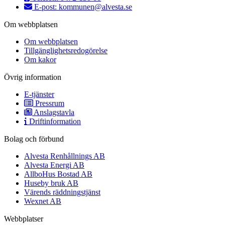
E-post:
kommunen@alvesta.se
Om webbplatsen
Om webbplatsen
Tillgänglighetsredogörelse
Om kakor
Övrig information
E-tjänster
Pressrum
Anslagstavla
Driftinformation
Bolag och förbund
Alvesta Renhållnings AB
Alvesta Energi AB
AllboHus Bostad AB
Huseby bruk AB
Värends räddningstjänst
Wexnet AB
Webbplatser