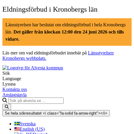
Hoppa
Eldningsförbud i Kronobergs län
till
innehåll
Länsstyrelsen har beslutat om eldningsförbud i hela Kronobergs
län.
Det gäller från klockan 12:00 den 24 juni 2026 och tills
vidare.
Läs mer om vad eldningsförbudet innebär på
Länsstyrelsen
Kronobergs webbplats.
Sök
Language
Lyssna
Kontakta oss
Anslagstavla
Sök
på
alvesta.se
Se hela sökresultatet <i class="fa-solid fa-arrow-right"></i>
Svenska
English (US)