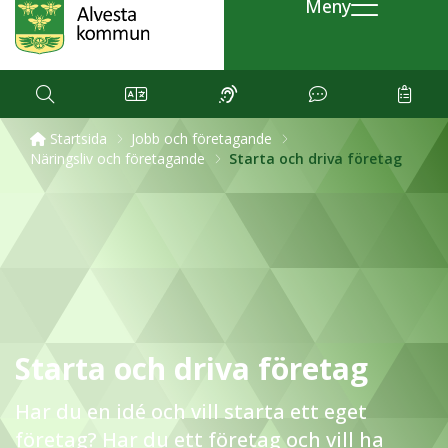
Meny
Startsida
Jobb och företagande
Näringsliv och företagande
Starta och driva företag
Starta och driva företag
Har du en idé och vill starta ett eget
företag? Har du ett företag och vill ha