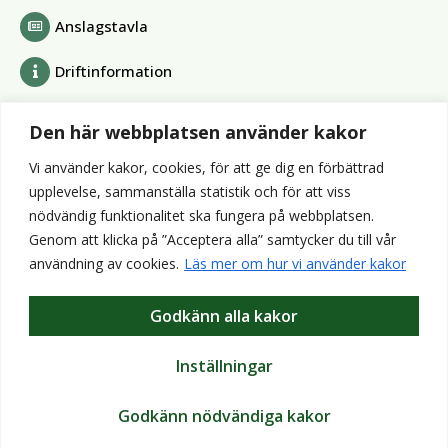
Anslagstavla
Driftinformation
Bolag och förbund
Den här webbplatsen använder kakor
Alvesta Renhållnings AB
Vi använder kakor, cookies, för att ge dig en förbättrad
Alvesta Energi AB
upplevelse, sammanställa statistik och för att viss
AllboHus Bostad AB
nödvändig funktionalitet ska fungera på webbplatsen.
Huseby bruk AB
Genom att klicka på ”Acceptera alla” samtycker du till vår
Värends räddningstjänst
användning av cookies.
Läs mer om hur vi använder kakor
Wexnet AB
Godkänn alla kakor
Webbplatser
Bibliotek
Inställningar
VisitAlvesta
Godkänn nödvändiga kakor