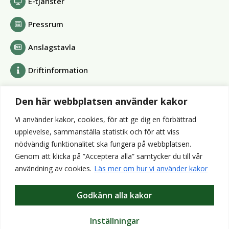
E-tjänster
Pressrum
Anslagstavla
Driftinformation
Bolag och förbund
Den här webbplatsen använder kakor
Alvesta Renhållnings AB
Vi använder kakor, cookies, för att ge dig en förbättrad
Alvesta Energi AB
upplevelse, sammanställa statistik och för att viss
AllboHus Bostad AB
nödvändig funktionalitet ska fungera på webbplatsen.
Huseby bruk AB
Genom att klicka på ”Acceptera alla” samtycker du till vår
Värends räddningstjänst
användning av cookies.
Läs mer om hur vi använder kakor
Wexnet AB
Godkänn alla kakor
Webbplatser
Bibliotek
Inställningar
VisitAlvesta