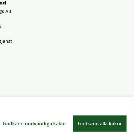
und
gs AB
B
tjänst
Godkänn nödvändiga kakor
Godkänn alla kakor