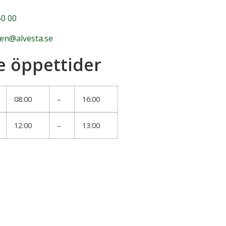
0 00
n@alvesta.se
e öppettider
08:00
–
16:00
12:00
–
13:00