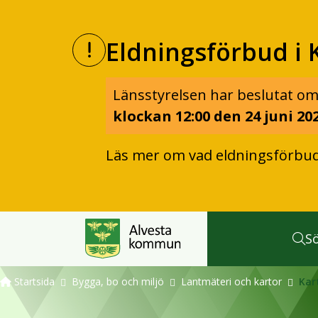
Eldningsförbud i 
Länsstyrelsen har beslutat om
klockan 12:00 den 24 juni 202
Läs mer om vad eldningsförbu
S
Startsida
Bygga, bo och miljö
Lantmäteri och kartor
Kar