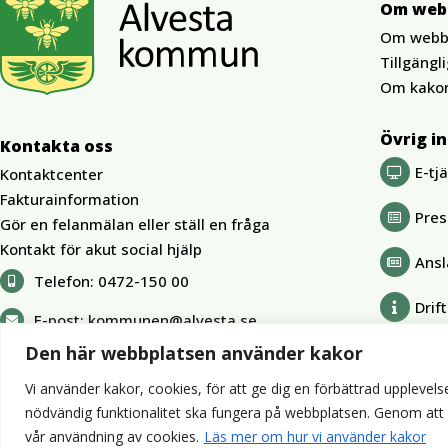
Om web
Om webb
Tillgängl
Om kako
Övrig i
Kontakta oss
E-tj
Kontaktcenter
Fakturainformation
Pre
Gör en felanmälan eller ställ en fråga
Kontakt för akut social hjälp
Ansl
Telefon:
0472-150 00
Drif
E-post:
kommunen@alvesta.se
Den här webbplatsen använder kakor
Vi använder kakor, cookies, för att ge dig en förbättrad upplevelse
nödvändig funktionalitet ska fungera på webbplatsen. Genom att kli
vår användning av cookies.
Läs mer om hur vi använder kakor