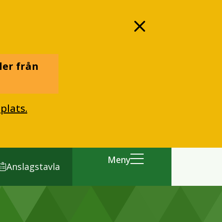
ler från
plats.
Meny
Anslagstavla