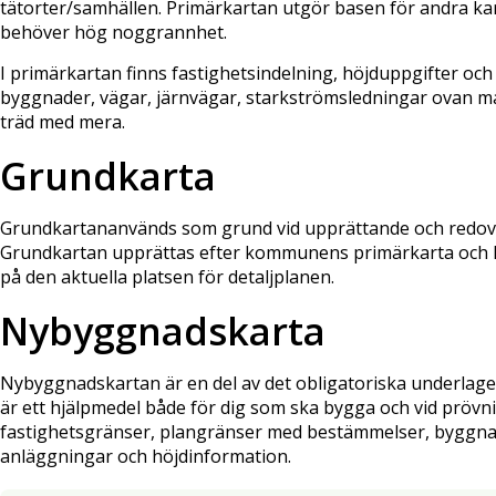
tätorter/samhällen. Primärkartan utgör basen för andra ka
behöver hög noggrannhet.
I primärkartan finns fastighetsindelning, höjduppgifter och 
byggnader, vägar, järnvägar, starkströmsledningar ovan mar
träd med mera.
Grundkarta
Grundkartananvänds som grund vid upprättande och redovisni
Grundkartan upprättas efter kommunens primärkarta och 
på den aktuella platsen för detaljplanen.
Nybyggnadskarta
Nybyggnadskartan är en del av det obligatoriska underlage
är ett hjälpmedel både för dig som ska bygga och vid prövn
fastighetsgränser, plangränser med bestämmelser, byggnad
anläggningar och höjdinformation.