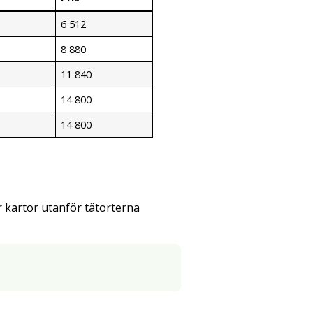
6 512
8 880
11 840
14 800
14 800
 kartor utanför tätorterna