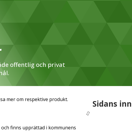
r
de offentlig och privat
mål.
läsa mer om respektive produkt.
Sidans inn
t och finns upprättad i kommunens