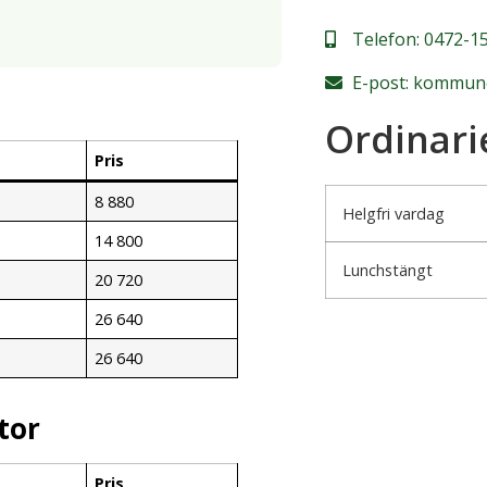
Telefon:
0472-15
E-post:
kommune
Ordinari
Pris
8 880
Helgfri vardag
14 800
Lunchstängt
20 720
26 640
26 640
tor
Pris