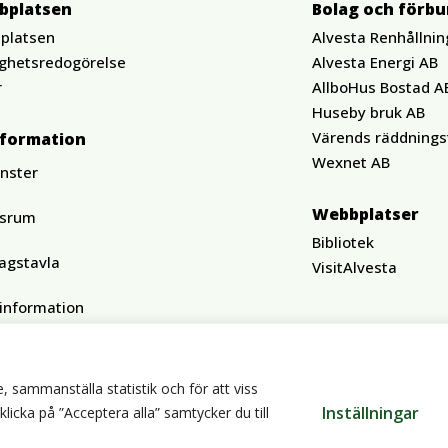
bplatsen
Bolag och förb
platsen
Alvesta Renhållnin
ighetsredogörelse
Alvesta Energi AB
r
AllboHus Bostad A
Huseby bruk AB
Värends räddnings
nformation
Wexnet AB
änster
Webbplatser
ssrum
Bibliotek
agstavla
VisitAlvesta
tinformation
, sammanställa statistik och för att viss
Inställningar
cka på ”Acceptera alla” samtycker du till