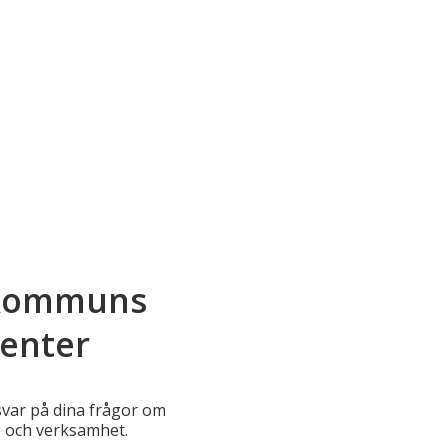
 kommuns
enter
 svar på dina frågor om
 och verksamhet.