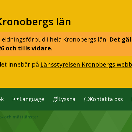
Kronobergs län
 eldningsförbud i hela Kronobergs län.
Det gäl
6 och tills vidare.
det innebär på
Länsstyrelsen Kronobergs webb
ök
Language
Lyssna
Kontakta oss
t- och mättjänster