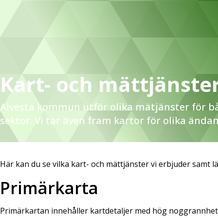
Kart- och mättjänste
Alvesta kommun utför olika mätjänster för bå
sektor. Vi tar även fram kartor för olika ända
Här kan du se vilka kart- och mättjänster vi erbjuder samt 
Primärkarta
Primärkartan innehåller kartdetaljer med hög noggrannhe