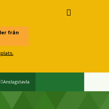
ler från
plats.
Anslagstavla