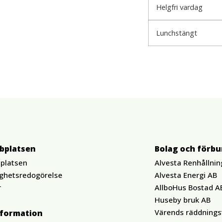
Helgfri vardag
Lunchstängt
bplatsen
Bolag och förb
platsen
Alvesta Renhållnin
ighetsredogörelse
Alvesta Energi AB
r
AllboHus Bostad A
Huseby bruk AB
Värends räddnings
nformation