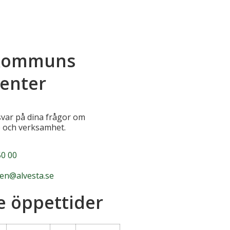
 kommuns
enter
 svar på dina frågor om
 och verksamhet.
0 00
n@alvesta.se
e öppettider