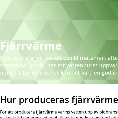
Fjärrvärme
Fjärrvärme är ett enkelt och klimatsmart alte
bostad på. Om du har ett vattenburet uppvä
nära ett fjärrvärmenät kan det vara en god idé
Hur produceras fjärrvärme
För att producera fjärrvärme värms vatten upp av biobränsl
vattnet distribueras sedan ut till närliggande kunder och 