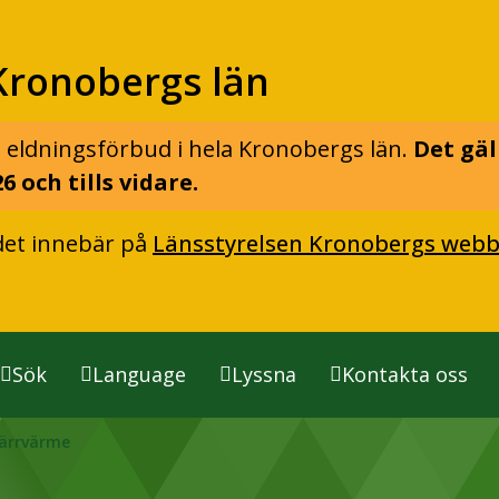
Kronobergs län
 eldningsförbud i hela Kronobergs län.
Det gäl
6 och tills vidare.
det innebär på
Länsstyrelsen Kronobergs webb
Sök
Language
Lyssna
Kontakta oss
järrvärme