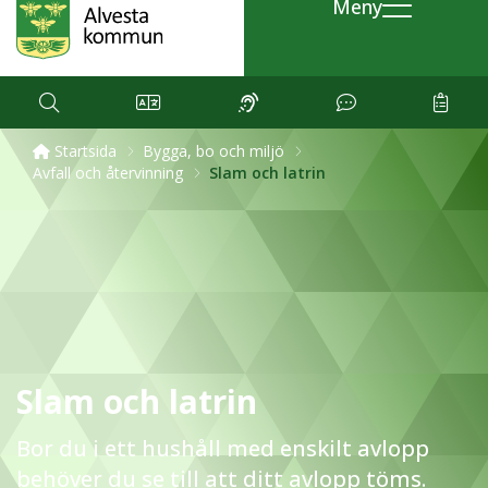
Meny
Startsida
Bygga, bo och miljö
Avfall och återvinning
Slam och latrin
Slam och latrin
Bor du i ett hushåll med enskilt avlopp
behöver du se till att ditt avlopp töms.